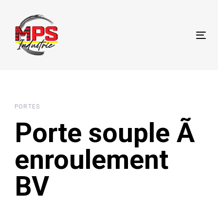
Skip
Skip
links
to
content
Tog
PORTES
Porte souple Ã
enroulement
BV